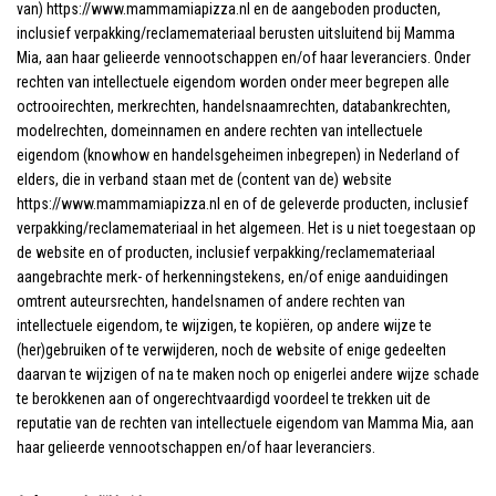
van) https://www.mammamiapizza.nl en de aangeboden producten,
inclusief verpakking/reclamemateriaal berusten uitsluitend bij Mamma
Mia, aan haar gelieerde vennootschappen en/of haar leveranciers. Onder
rechten van intellectuele eigendom worden onder meer begrepen alle
octrooirechten, merkrechten, handelsnaamrechten, databankrechten,
modelrechten, domeinnamen en andere rechten van intellectuele
eigendom (knowhow en handelsgeheimen inbegrepen) in Nederland of
elders, die in verband staan met de (content van de) website
https://www.mammamiapizza.nl en of de geleverde producten, inclusief
verpakking/reclamemateriaal in het algemeen. Het is u niet toegestaan op
de website en of producten, inclusief verpakking/reclamemateriaal
aangebrachte merk- of herkenningstekens, en/of enige aanduidingen
omtrent auteursrechten, handelsnamen of andere rechten van
intellectuele eigendom, te wijzigen, te kopiëren, op andere wijze te
(her)gebruiken of te verwijderen, noch de website of enige gedeelten
daarvan te wijzigen of na te maken noch op enigerlei andere wijze schade
te berokkenen aan of ongerechtvaardigd voordeel te trekken uit de
reputatie van de rechten van intellectuele eigendom van Mamma Mia, aan
haar gelieerde vennootschappen en/of haar leveranciers.